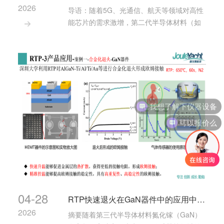
2026
导语：随着5G、光通信、航天等领域对高性
能芯片的需求激增，第二代半导体材料（如

GaAs、InP）成为核心支撑。而如何高效、
精准地处理这些材料，快速退火炉（RTP）
正扮演着“幕后英雄”的角色。今天，我们带
你看懂RTP在第二代半导体中的8大核心···
可以报价么
04-28
RTP快速退火在GaN器件中的应用中解决哪些关键问题？
2026
摘要随着第三代半导体材料氮化镓（GaN）