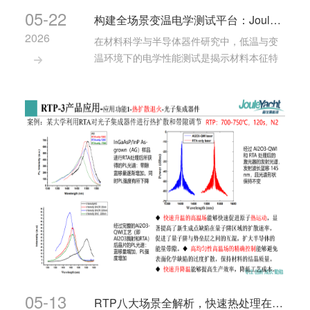
05-22
构建全场景变温电学测试平台：JouleYacht冷热台、探针台、液氮低温恒温器
2026
在材料科学与半导体器件研究中，低温与变
温环境下的电学性能测试是揭示材料本征特

性、评估器件可靠性的关键手段。无论是探
索新型超导材料、研究热敏/热电材料的温度
响应，还是评估GaN、SiC等功率器件在极端
环境下的表现，稳定、可控、高精度的变温
测试···
05-13
RTP八大场景全解析，快速热处理在第二代半导体中的应用！