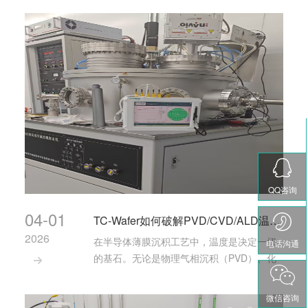
电等先进功能材料在制备与器件加工过程中
的一系列关键工艺问题。能够促进材料从非
晶态向晶态的有序转变，提升晶粒尺寸、致
密度与晶面取···
QQ咨询
04-01
TC-Wafer如何破解PVD/CVD/ALD温场均匀性难题
2026
在半导体薄膜沉积工艺中，温度是决定一切
电话沟通
的基石。无论是物理气相沉积（PVD）、化

学气相沉积（CVD），还是原子层沉积
（ALD），温度均匀性都直接影响着薄膜质
微信咨询
量、器件性能和生产良率。当晶圆表面的温