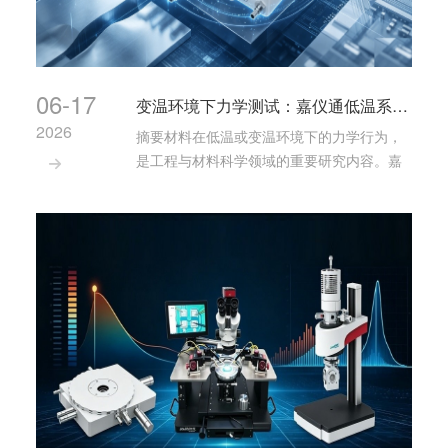
06-17
变温环境下力学测试：嘉仪通低温系列产品的典型应用案例
2026
摘要材料在低温或变温环境下的力学行为，
是工程与材料科学领域的重要研究内容。嘉

仪通科技围绕低温力学测试需求，开发了以
冷热台、拉力传感器平台、气氛控制系统等
为核心的低温系列产品，可与纳米压痕仪、
源表、半参仪、3D打印设备等多种外部仪器
联用，解决···