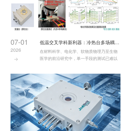
07-01
低温交叉学科新利器：冷热台多场耦合原位测试方案全解析
2026
在材料科学、电化学、软物质物理乃至生物
医学的前沿研究中，单一手段的测试已难以

满足日益复杂的实验需求。温度、力学、光
学、电学、磁学……多场耦合的原位表征，
正成为揭示材料微观机理的关键突破口。 近
日，我们系统梳理了面向低温交叉学科应用
···