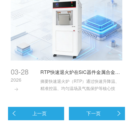
03-28
RTP快速退火炉在SiC器件金属合金化中的关键作用与工艺优势【多案例展示】
2026
摘要快速退火炉（RTP）通过快速升降温、
精准控温、均匀温场及气氛保护等核心技

术，有效解决了SiC器件制造中金属与半导体
界面接触的关键工艺难题。相较于传统管式
炉，RTP能够促进金属电极与SiC衬底形成高
上一页
下一页
质量的欧姆接触与肖特基接触，显著降低接
触···