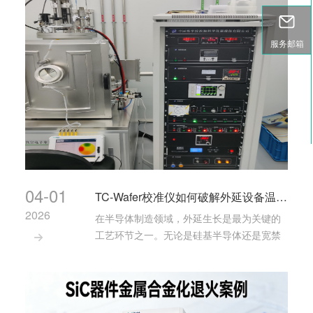
度分布不均时，看似微小的温差可能引发一
系列连锁反···
服务邮箱
04-01
TC-Wafer校准仪如何破解外延设备温场均匀性难题
2026
在半导体制造领域，外延生长是最为关键的
工艺环节之一。无论是硅基半导体还是宽禁

带半导体（如SiC、GaN、Ga₂O₃），外延层
的质量直接决定了最终器件的性能和良率。
而影响外延质量的核心因素之一，就是反应
腔内的温度均匀性。 ···