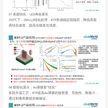
表面钝化：
寿命更长
07
LED
下，
钝化处理，
形成稳定阻隔层，降低表面
350℃
(NH₄)₂S
RTP
再结合速度，提高光致发光强度。
致密化退火：
薄膜更
结实
08
Au
“
”
多段升温工艺，
提高
薄膜的致密度、导热性、附着力，
RTP
Au
通过剥离和磨损实验验证。