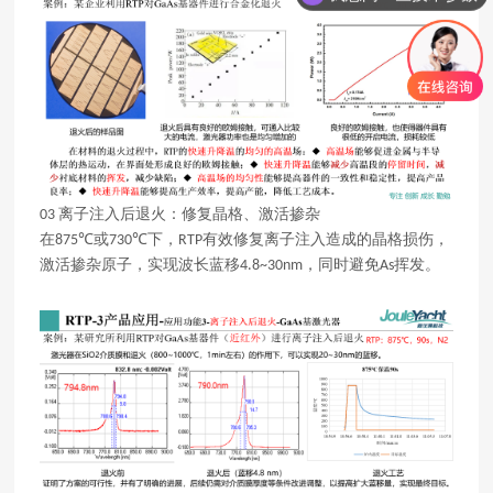
离子注入后退火：修复晶格、激活掺杂
03
在
或
下，
有效修复离子注入造成的晶格损伤，
875℃
730℃
RTP
激活掺杂原子，实现波长蓝移
，同时避免
挥发。
4.8~30nm
As