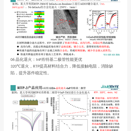
晶化退火：
肖特基二极管性能更优
06
InP
退火，
提高材料结合力，降低接触电阻，消除缺
320℃
RTP
陷，提升器件稳定性。