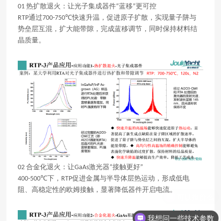
热扩散退火：让光子集成器件
蓝移
更可控
01
“
”
通过
快速升温，促进原子扩散，实现量子阱与
RTP
700-750℃
势垒层互混，扩大能带隙，完成蓝移调节，同时保持材料结
晶质量。
合金化退火：让
激光器
接触更好
02
GaAs
“
”
下，
促进金属与半导体层热运动，形成低电
400-500℃
RTP
阻、高稳定性的欧姆接触，显著降低器件开启电流。
我想问一些技术参数